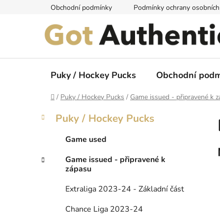
Přejít
Obchodní podmínky
Podmínky ochrany osobních
na
obsah
Puky / Hockey Pucks
Obchodní podm
Domů
/
Puky / Hockey Pucks
/
Game issued - připravené k 
P
K
Přeskočit
Puky / Hockey Pucks
a
kategorie
o
t
s
Game used
e
t
g
Game issued - připravené k
r
o
zápasu
a
r
i
n
Extraliga 2023-24 - Základní část
e
n
Chance Liga 2023-24
í