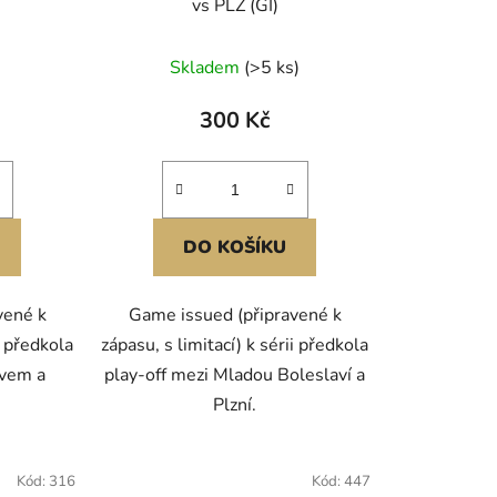
vs PLZ (GI)
Skladem
(>5 ks)
300 Kč
DO KOŠÍKU
vené k
Game issued (připravené k
i předkola
zápasu, s limitací) k sérii předkola
ovem a
play-off mezi Mladou Boleslaví a
Plzní.
Kód:
316
Kód:
447