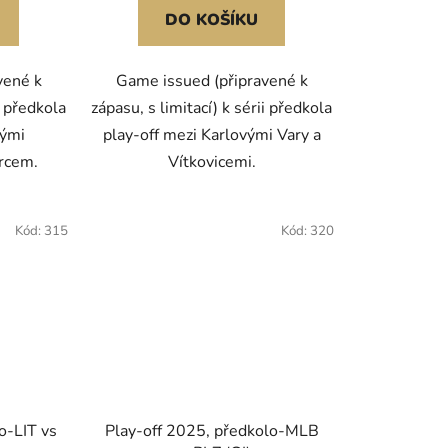
DO KOŠÍKU
vené k
Game issued (připravené k
i předkola
zápasu, s limitací) k sérii předkola
kými
play-off mezi Karlovými Vary a
rcem.
Vítkovicemi.
Kód:
315
Kód:
320
o-LIT vs
Play-off 2025, předkolo-MLB