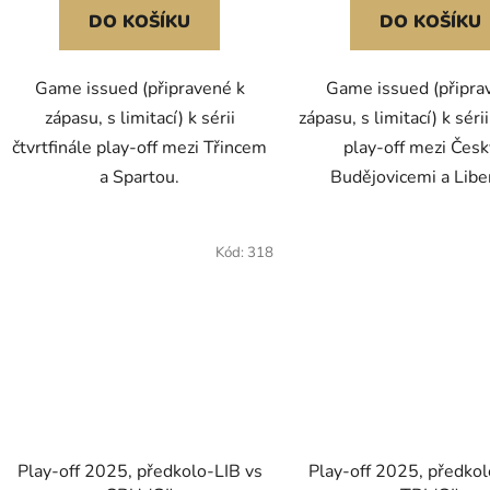
DO KOŠÍKU
DO KOŠÍKU
Game issued (připravené k
Game issued (připra
zápasu, s limitací) k sérii
zápasu, s limitací) k séri
čtvrtfinále play-off mezi Třincem
play-off mezi Čes
a Spartou.
Budějovicemi a Libe
Kód:
318
Play-off 2025, předkolo-LIB vs
Play-off 2025, předkol