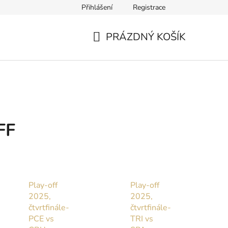
Přihlášení
Registrace
PRÁZDNÝ KOŠÍK
NÁKUPNÍ
KOŠÍK
FF
Play-off
Play-off
2025,
2025,
čtvrtfinále-
čtvrtfinále-
PCE vs
TRI vs