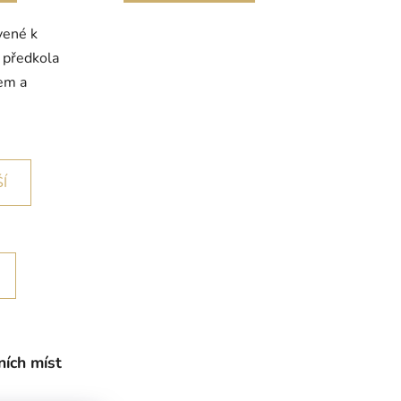
vené k
i předkola
cem a
Í
ích míst