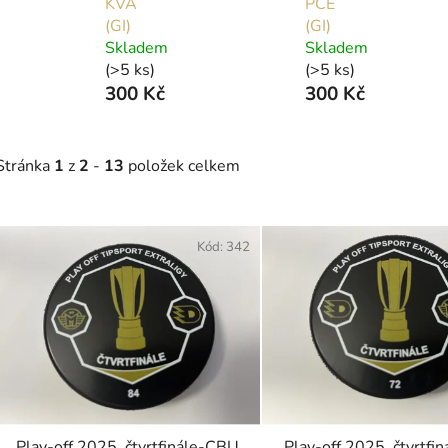
KVA
PCE
(GI)
(GI)
Skladem
Skladem
(>5 ks)
(>5 ks)
300 Kč
300 Kč
Stránka
1
z
2
-
13
položek celkem
V
ý
Kód:
342
p
s
p
r
o
d
Play-off 2025, čtvrtfinále-CBU
Play-off 2025, čtvrtfi