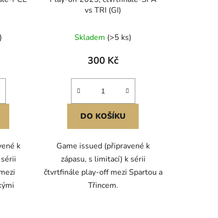
t
vs TRI (GI)
ů
)
Skladem
(>5 ks)
300 Kč
DO KOŠÍKU
vené k
Game issued (připravené k
 sérii
zápasu, s limitací) k sérii
 mezi
čtvrtfinále play-off mezi Spartou a
kými
Třincem.