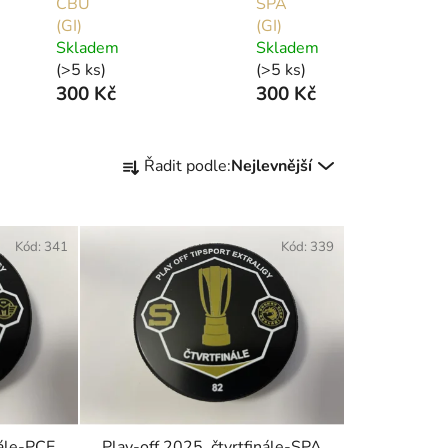
CBU
SPA
(GI)
(GI)
Skladem
Skladem
(>5 ks)
(>5 ks)
300 Kč
300 Kč
Ř
Řadit podle:
Nejlevnější
a
z
e
Kód:
341
Kód:
339
n
í
p
r
o
d
u
k
nále-PCE
Play-off 2025, čtvrtfinále-SPA