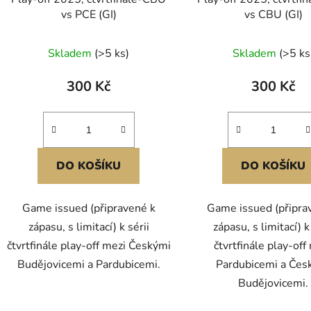
u
vs PCE (GI)
vs CBU (GI)
k
t
Skladem
(>5 ks)
Skladem
(>5 ks
ů
300 Kč
300 Kč
DO KOŠÍKU
DO KOŠÍKU
Game issued (připravené k
Game issued (připra
zápasu, s limitací) k sérii
zápasu, s limitací) k
čtvrtfinále play-off mezi Českými
čtvrtfinále play-off
Budějovicemi a Pardubicemi.
Pardubicemi a Čes
Budějovicemi.