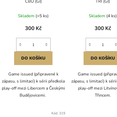
CBU (GI)
TRI (GI)
Skladem
(>5 ks)
Skladem
(4 ks)
300 Kč
300 Kč
DO KOŠÍKU
DO KOŠÍKU
Game issued (připravené k
Game issued (připra
zápasu, s limitací) k sérii předkola
zápasu, s limitací) k séri
play-off mezi Libercem a Českými
play-off mezi Litvín
Budějovicemi.
Třincem.
Kód:
319