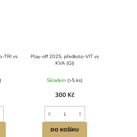
o-TRI vs
Play-off 2025, předkolo-VIT vs
KVA (GI)
)
Skladem
(>5 ks)
300 Kč
DO KOŠÍKU