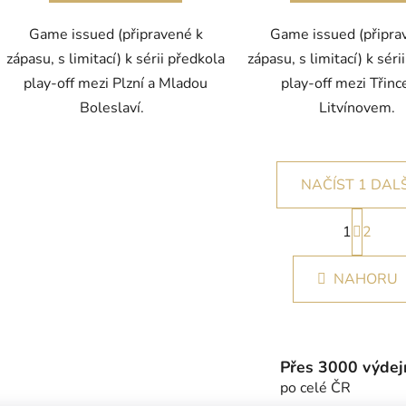
Game issued (připravené k
Game issued (připra
zápasu, s limitací) k sérii předkola
zápasu, s limitací) k séri
play-off mezi Plzní a Mladou
play-off mezi Třin
Boleslaví.
Litvínovem.
NAČÍST 1 DALŠ
S
1
t
2
O
r
v
á
l
NAHORU
n
á
k
d
o
v
a
á
c
Přes 3000 výdejn
n
í
í
po celé ČR
p