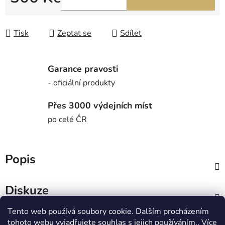
Měrná cena:
Tisk
Zeptat se
Sdílet
Garance pravosti
- oficiální produkty
Přes 3000 výdejních míst
po celé ČR
Popis
Diskuze
Tento web používá soubory cookie. Dalším procházením
Z
tohoto webu vyjadřujete souhlas s jejich používáním.. Více