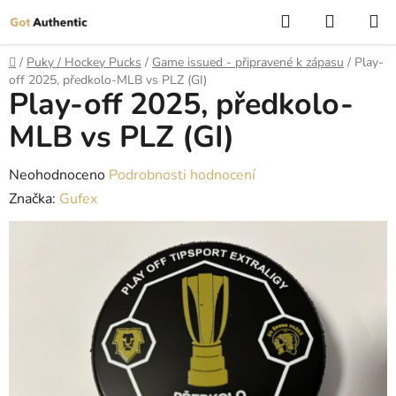
Přejít
Hledat
NÁKUP
na
KOŠÍK
obsah
Domů
/
Puky / Hockey Pucks
/
Game issued - připravené k zápasu
/
Play-
off 2025, předkolo-MLB vs PLZ (GI)
Play-off 2025, předkolo-
MLB vs PLZ (GI)
Průměrné
Neohodnoceno
Podrobnosti hodnocení
hodnocení
Značka:
Gufex
produktu
je
0,0
z
5
hvězdiček.