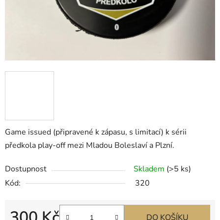
Game issued (připravené k zápasu, s limitací) k sérii
předkola play-off mezi Mladou Boleslaví a Plzní.
Dostupnost
Skladem
(>5 ks)
Kód:
320
300 Kč
DO KOŠÍKU