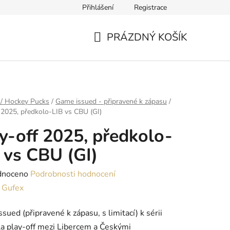
Přihlášení
Registrace
PRÁZDNÝ KOŠÍK
NÁKUPNÍ
KOŠÍK
 / Hockey Pucks
/
Game issued - připravené k zápasu
/
 2025, předkolo-LIB vs CBU (GI)
y-off 2025, předkolo-
 vs CBU (GI)
né
dnoceno
Podrobnosti hodnocení
ení
:
Gufex
tu
sued (připravené k zápasu, s limitací) k sérii
a play-off mezi Libercem a Českými