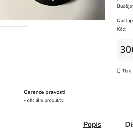
Budějo
z
5
Dostup
hvězdič
Kód:
30
Měrná
Tisk
Garance pravosti
- oficiální produkty
Popis
Di