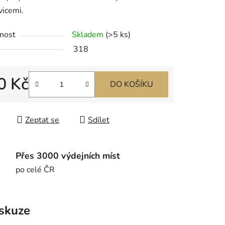
vicemi.
nost
Skladem
(>5 ks)
ek.
318
0 Kč
DO KOŠÍKU
 cena:
Zeptat se
Sdílet
Přes 3000 výdejních míst
po celé ČR
skuze