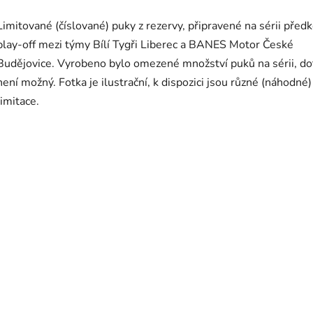
Limitované (číslované) puky z rezervy, připravené na sérii předk
play-off mezi týmy Bílí Tygři Liberec a BANES Motor České
Budějovice. Vyrobeno bylo omezené množství puků na sérii, do
není možný. Fotka je ilustrační, k dispozici jsou různé (náhodné)
limitace.