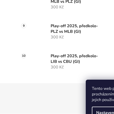
MLB vs PLZ (GI)
300 Kč
Play-off 2025, předkolo-
PLZ vs MLB (GI)
300 Kč
Play-off 2025, předkolo-
LIB vs CBU (GI)
300 Kč
Tento web p
Z
procházením
á
jejich použí
Pa
p
a
Nastaven