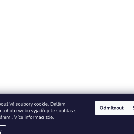
oužívá soubory cookie. Dalším
Odmítnout
 tohoto webu vyjadřujete souhlas s
váním.. Více informací
zde
.
rtnerské stránky - Autentické sportovní předměty Got Authen
í