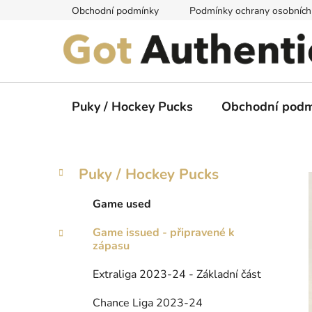
Přejít
Obchodní podmínky
Podmínky ochrany osobních
na
obsah
Puky / Hockey Pucks
Obchodní podm
P
K
Přeskočit
Puky / Hockey Pucks
a
kategorie
o
t
s
Game used
e
t
g
Game issued - připravené k
r
o
zápasu
a
r
i
n
Extraliga 2023-24 - Základní část
e
n
Chance Liga 2023-24
í