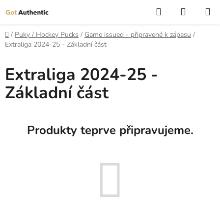
Přejít
Hledat
NÁKUP
na
KOŠÍK
obsah
Domů
/
Puky / Hockey Pucks
/
Game issued - připravené k zápasu
/
Extraliga 2024-25 - Základní část
Extraliga 2024-25 -
Základní část
Produkty teprve připravujeme.