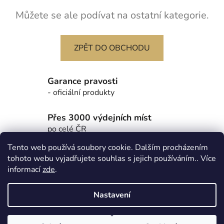
Můžete se ale podívat na ostatní kategorie.
ZPĚT DO OBCHODU
Garance pravosti
- oficiální produkty
Přes 3000 výdejních míst
po celé ČR
Tento web používá soubory cookie. Dalším procházením
Z
tohoto webu vyjadřujete souhlas s jejich používáním.. Více
á
Partnerské stránky - Autentické sportovní předměty Got
informací
zde
.
p
Authentic
a
Nastavení
t
í
Vytvořil Shoptet