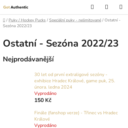
Přejít
Hledat
NÁKUP
na
KOŠÍK
obsah
Domů
/
Puky / Hockey Pucks
/
Speciální puky - nelimitované
/
Ostatní -
Sezóna 2022/23
Ostatní - Sezóna 2022/23
Nejprodávanější
30 let od první extraligové sezóny -
exhibice Hradec Králové, game puk, 25.
února. ledna 2024
Vyprodáno
150 Kč
Finále (fanshop verze) - Třinec vs Hradec
Králové
Vyprodáno