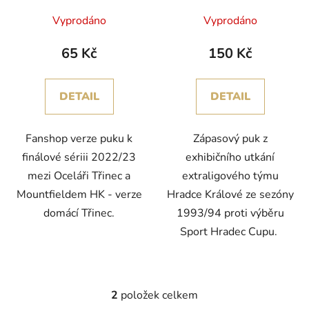
u
Králové, game puk, 25.
Vyprodáno
Vyprodáno
k
února. ledna 2024
t
65 Kč
150 Kč
ů
DETAIL
DETAIL
Fanshop verze puku k
Zápasový puk z
finálové sériii 2022/23
exhibičního utkání
mezi Oceláři Třinec a
extraligového týmu
Mountfieldem HK - verze
Hradce Králové ze sezóny
domácí Třinec.
1993/94 proti výběru
Sport Hradec Cupu.
2
položek celkem
O