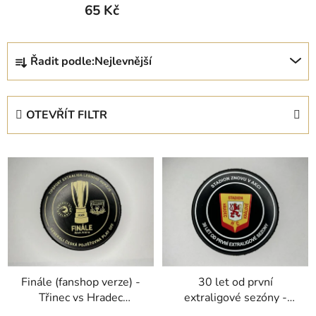
65 Kč
Ř
Řadit podle:
Nejlevnější
a
z
e
OTEVŘÍT FILTR
n
í
V
p
ý
r
p
o
i
d
s
u
p
k
r
t
Finále (fanshop verze) -
30 let od první
o
ů
Třinec vs Hradec
extraligové sezóny -
d
Králové
exhibice Hradec