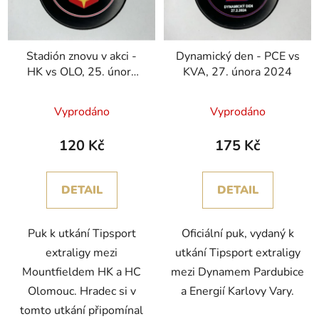
s
u
p
k
r
t
Stadión znovu v akci -
Dynamický den - PCE vs
o
ů
HK vs OLO, 25. února
KVA, 27. února 2024
d
2024
u
Vyprodáno
Vyprodáno
k
t
120 Kč
175 Kč
ů
DETAIL
DETAIL
Puk k utkání Tipsport
Oficiální puk, vydaný k
extraligy mezi
utkání Tipsport extraligy
Mountfieldem HK a HC
mezi Dynamem Pardubice
Olomouc. Hradec si v
a Energií Karlovy Vary.
tomto utkání připomínal