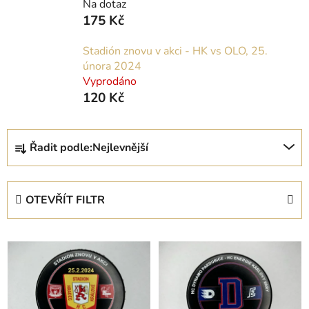
Na dotaz
175 Kč
Stadión znovu v akci - HK vs OLO, 25.
února 2024
Vyprodáno
120 Kč
Ř
Řadit podle:
Nejlevnější
a
z
e
OTEVŘÍT FILTR
n
í
V
p
ý
r
p
o
i
d