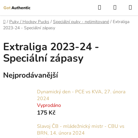
Přejít
Hledat
NÁKUP
na
KOŠÍK
obsah
Domů
/
Puky / Hockey Pucks
/
Speciální puky - nelimitované
/
Extraliga
2023-24 - Speciální zápasy
Extraliga 2023-24 -
Speciální zápasy
Nejprodávanější
Dynamický den - PCE vs KVA, 27. února
2024
Vyprodáno
175 Kč
Slavoj ČB - mládežnický mistr - CBU vs
BRN, 14. února 2024