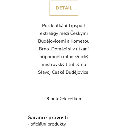
DETAIL
Puk k utkání Tipsport
extraligy mezi Českými
Budějovicemi a Kometou
Brno. Domácí si v utkání
připomněli mládežnický
mistrovský titul týmu
Slavoj České Budějovice.
3
položek celkem
O
v
l
Garance pravosti
á
- oficiální produkty
d