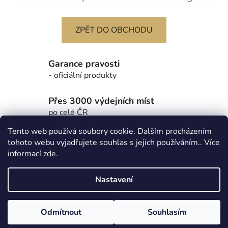
ZPĚT DO OBCHODU
Garance pravosti
- oficiální produkty
Přes 3000 výdejních míst
po celé ČR
Tento web používá soubory cookie. Dalším procházením
Z
tohoto webu vyjadřujete souhlas s jejich používáním.. Více
á
Partnerské stránky - Autentické sportovní předměty Got
informací
zde
.
p
Authentic
a
Nastavení
t
í
Vytvořil Shoptet
Odmítnout
Souhlasím
Copyright 2026
GotAuthentic e-shop
. Všechna práva
vyhrazena.