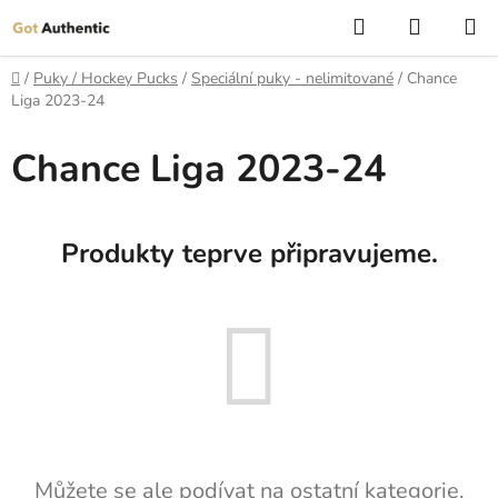
Přejít
Hledat
NÁKUP
na
KOŠÍK
obsah
Domů
/
Puky / Hockey Pucks
/
Speciální puky - nelimitované
/
Chance
Liga 2023-24
Chance Liga 2023-24
Produkty teprve připravujeme.
Můžete se ale podívat na ostatní kategorie.