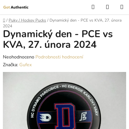
Přejít
Hledat
NÁKUP
na
KOŠÍK
obsah
Domů
/
Puky / Hockey Pucks
/
Dynamický den - PCE vs KVA, 27. února
2024
Dynamický den - PCE vs
KVA, 27. února 2024
Průměrné
Neohodnoceno
Podrobnosti hodnocení
hodnocení
Značka:
Gufex
produktu
je
0,0
z
5
hvězdiček.