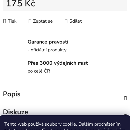
175 Kč
Měrná cena:
Tisk
Zeptat se
Sdílet
Garance pravosti
- oficiální produkty
Přes 3000 výdejních míst
po celé ČR
Popis
Diskuze
Tento web používá soubory cookie. Dalším procházením
Z