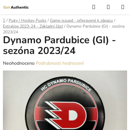
Přejít
Hledat
NÁKUP
na
KOŠÍK
obsah
Domů
/
Puky / Hockey Pucks
/
Game issued - připravené k zápasu
/
Extraliga 2023-24 - Základní část
/
Dynamo Pardubice (GI) - sezóna
2023/24
Dynamo Pardubice (GI) -
sezóna 2023/24
Průměrné
Neohodnoceno
Podrobnosti hodnocení
hodnocení
produktu
je
0,0
z
5
hvězdiček.