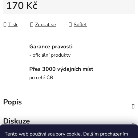
170 Kč
Měrná cena:
Tisk
Zeptat se
Sdílet
Garance pravosti
- oficiální produkty
Přes 3000 výdejních míst
po celé ČR
Popis
Diskuze
Tento web používá soubory cookie. Dalším procházením
Z