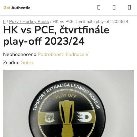
Přejít
Hledat
NÁKUP
na
KOŠÍK
obsah
Domů
/
Puky / Hockey Pucks
/
HK vs PCE, čtvrtfinále play-off 2023/24
HK vs PCE, čtvrtfinále
play-off 2023/24
Průměrné
Neohodnoceno
Podrobnosti hodnocení
hodnocení
Značka:
Gufex
produktu
je
0,0
z
5
hvězdiček.