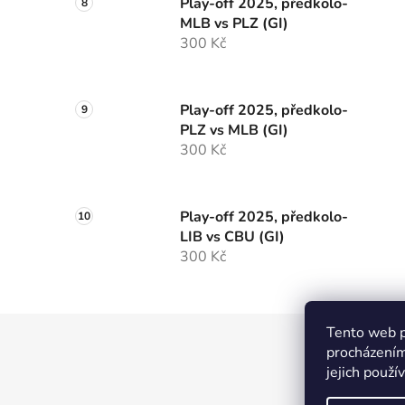
Play-off 2025, předkolo-
MLB vs PLZ (GI)
300 Kč
Play-off 2025, předkolo-
PLZ vs MLB (GI)
300 Kč
Play-off 2025, předkolo-
LIB vs CBU (GI)
300 Kč
Tento web p
Z
procházením
á
jejich použí
Pa
p