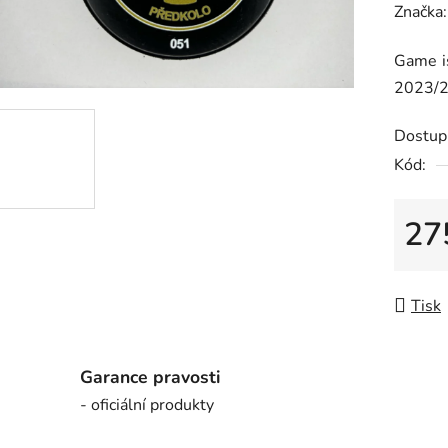
hodnoc
Značka
produk
Game is
je
2023/2
0,0
z
Dostup
5
Kód:
hvězdič
27
Měrná
Tisk
Garance pravosti
- oficiální produkty