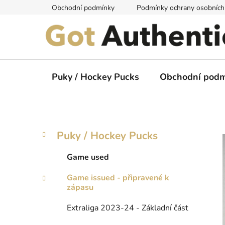
Přejít
Obchodní podmínky
Podmínky ochrany osobních
na
obsah
Puky / Hockey Pucks
Obchodní podm
P
K
Přeskočit
Puky / Hockey Pucks
a
kategorie
o
t
s
Game used
e
t
g
Game issued - připravené k
r
o
zápasu
a
r
i
n
Extraliga 2023-24 - Základní část
e
n