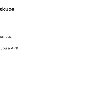
skuze
lomoucí.
klubu a APK.