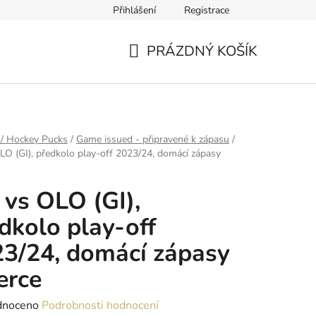
Přihlášení
Registrace
PRÁZDNÝ KOŠÍK
NÁKUPNÍ
KOŠÍK
 / Hockey Pucks
/
Game issued - připravené k zápasu
/
LO (GI), předkolo play-off 2023/24, domácí zápasy
 vs OLO (GI),
dkolo play-off
3/24, domácí zápasy
erce
né
dnoceno
Podrobnosti hodnocení