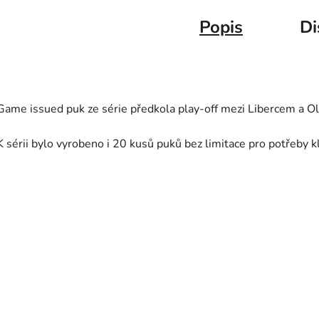
Popis
Di
Game issued puk ze série předkola play-off mezi Libercem a O
K sérii bylo vyrobeno i 20 kusů puků bez limitace pro potřeby 