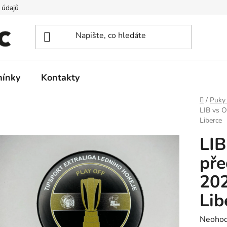
 údajů
ínky
Kontakty
Domů
/
Puky
LIB vs O
Liberce
LIB
pře
202
Lib
Průměr
Neoho