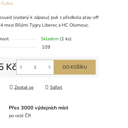
ení
:
Gufex
tu
sued (vydaný k zápasu) puk z předkola play-off
4 mezi Bílými Tygry Liberec a HC Olomouc.
nost
Skladem
(1 ks)
109
ek.
5 Kč
DO KOŠÍKU
 cena:
Zeptat se
Sdílet
Přes 3000 výdejních míst
po celé ČR