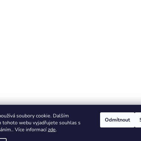
oužívá soubory cookie. Dalším
Odmítnout
 tohoto webu vyjadřujete souhlas s
váním.. Více informací
zde
.
rtnerské stránky - Autentické sportovní předměty Got Authen