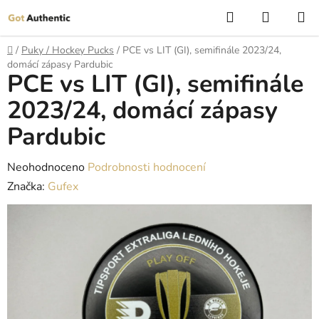
Přejít
Hledat
NÁKUP
na
KOŠÍK
obsah
Domů
/
Puky / Hockey Pucks
/
PCE vs LIT (GI), semifinále 2023/24,
domácí zápasy Pardubic
PCE vs LIT (GI), semifinále
2023/24, domácí zápasy
Pardubic
Průměrné
Neohodnoceno
Podrobnosti hodnocení
hodnocení
Značka:
Gufex
produktu
je
0,0
z
5
hvězdiček.