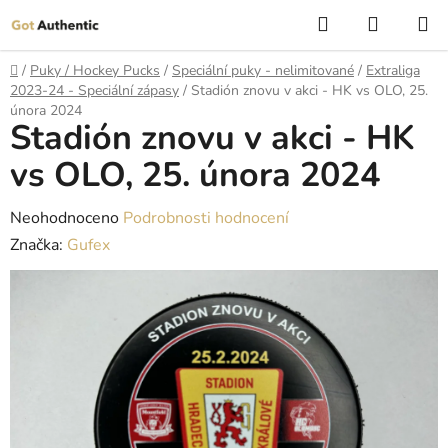
Přejít
Hledat
NÁKUP
na
KOŠÍK
obsah
Domů
/
Puky / Hockey Pucks
/
Speciální puky - nelimitované
/
Extraliga
2023-24 - Speciální zápasy
/
Stadión znovu v akci - HK vs OLO, 25.
února 2024
Stadión znovu v akci - HK
vs OLO, 25. února 2024
Průměrné
Neohodnoceno
Podrobnosti hodnocení
hodnocení
Značka:
Gufex
produktu
je
0,0
z
5
hvězdiček.