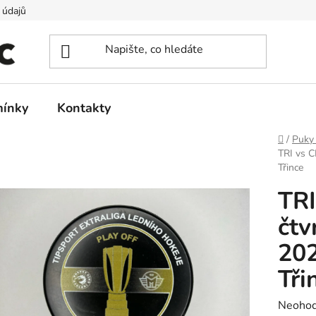
 údajů
ínky
Kontakty
Domů
/
Puky
TRI vs C
Třince
TRI
čtv
202
Tři
Průměr
Neoho