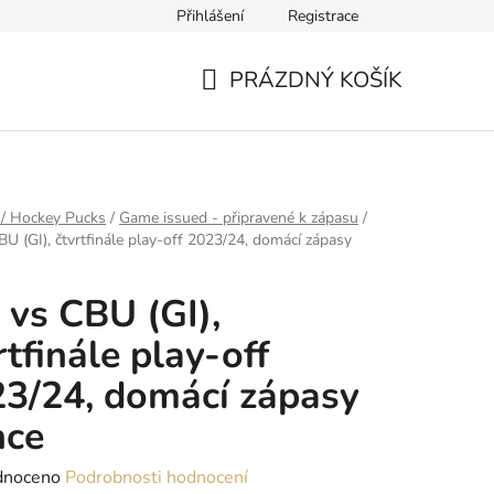
Přihlášení
Registrace
PRÁZDNÝ KOŠÍK
NÁKUPNÍ
KOŠÍK
 / Hockey Pucks
/
Game issued - připravené k zápasu
/
BU (GI), čtvrtfinále play-off 2023/24, domácí zápasy
 vs CBU (GI),
rtfinále play-off
3/24, domácí zápasy
nce
né
dnoceno
Podrobnosti hodnocení