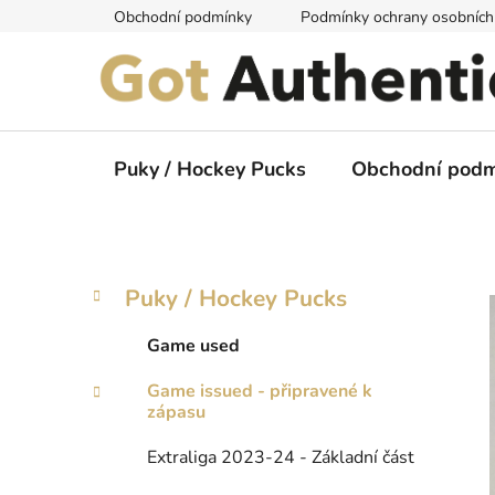
Přejít
Obchodní podmínky
Podmínky ochrany osobních
na
obsah
Puky / Hockey Pucks
Obchodní podm
P
K
Přeskočit
Puky / Hockey Pucks
a
kategorie
o
t
s
Game used
e
t
g
Game issued - připravené k
r
o
zápasu
a
r
i
n
Extraliga 2023-24 - Základní část
e
n