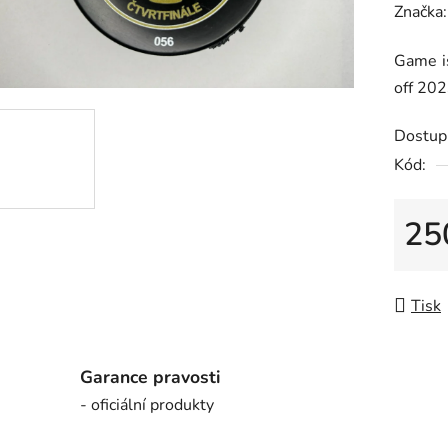
hodnoc
Značka
produk
Game is
je
off 20
0,0
z
Dostup
5
Kód:
hvězdič
25
Měrná
Tisk
Garance pravosti
- oficiální produkty