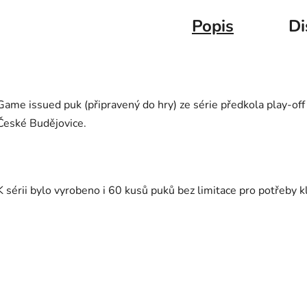
Popis
Di
Game issued puk (připravený do hry) ze série předkola play-of
České Budějovice.
K sérii bylo vyrobeno i 60 kusů puků bez limitace pro potřeby 