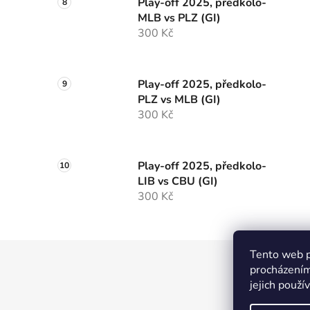
Play-off 2025, předkolo-
MLB vs PLZ (GI)
300 Kč
Play-off 2025, předkolo-
PLZ vs MLB (GI)
300 Kč
Play-off 2025, předkolo-
LIB vs CBU (GI)
300 Kč
Tento web p
Z
procházením
á
jejich použí
Pa
p