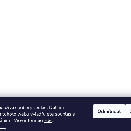
oužívá soubory cookie. Dalším
Odmítnout
 tohoto webu vyjadřujete souhlas s
váním.. Více informací
zde
.
rtnerské stránky - Autentické sportovní předměty Got Authen