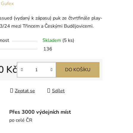
ení
:
Gufex
tu
sued (vydaný k zápasu) puk ze čtvrtfinále play-
23/24 mezi Třincem a Českými Budějovicemi.
nost
Skladem
(5 ks)
136
ek.
0 Kč
DO KOŠÍKU
 cena:
Zeptat se
Sdílet
Přes 3000 výdejních míst
po celé ČR