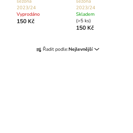
sezóna
sezóna
2023/24
2023/24
Vyprodáno
Skladem
150 Kč
(>5 ks)
150 Kč
Ř
Řadit podle:
Nejlevnější
a
z
e
n
í
p
r
o
d
u
k