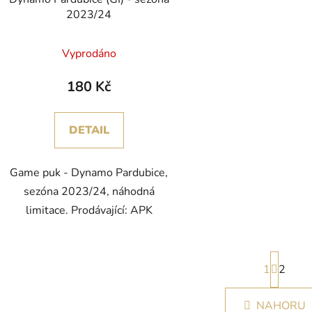
u
2023/24
k
t
Vyprodáno
ů
180 Kč
DETAIL
Game puk - Dynamo Pardubice,
sezóna 2023/24, náhodná
limitace. Prodávající: APK
S
1
t
2
r
O
á
NAHORU
v
n