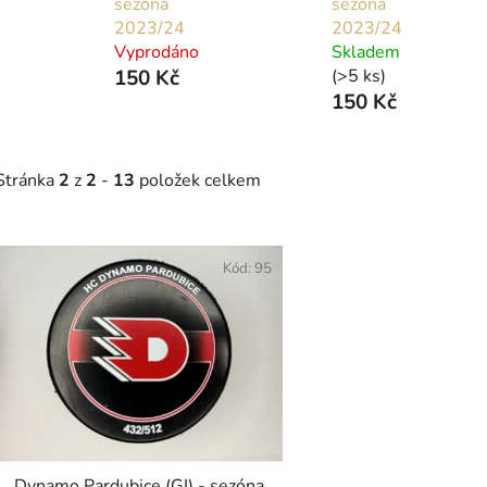
sezóna
sezóna
2023/24
2023/24
Vyprodáno
Skladem
150 Kč
(>5 ks)
150 Kč
Stránka
2
z
2
-
13
položek celkem
V
ý
Kód:
95
p
s
p
r
o
d
Dynamo Pardubice (GI) - sezóna