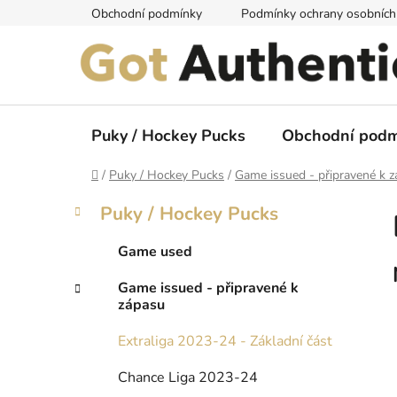
Přejít
Obchodní podmínky
Podmínky ochrany osobních
na
obsah
Puky / Hockey Pucks
Obchodní podm
Domů
/
Puky / Hockey Pucks
/
Game issued - připravené k 
P
K
Přeskočit
Puky / Hockey Pucks
a
kategorie
o
t
s
Game used
e
t
g
Game issued - připravené k
r
o
zápasu
a
r
i
n
Extraliga 2023-24 - Základní část
e
n
Chance Liga 2023-24
í