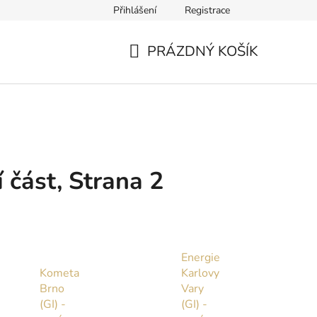
Přihlášení
Registrace
PRÁZDNÝ KOŠÍK
NÁKUPNÍ
KOŠÍK
 část
, Strana 2
Energie
Kometa
Karlovy
Brno
Vary
(GI) -
(GI) -